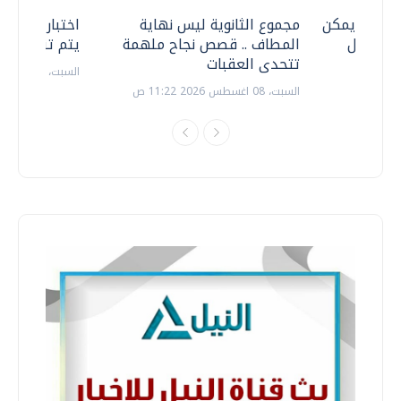
 .. هل يمكن
مجموع الثانوية ليس نهاية
اختبارات القد
ف نتعامل
المطاف .. قصص نجاح ملهمة
يتم تنظيمها 
تتحدى العقبات
السبت، 18 يوليو 2026 09:22 ص
السبت، 08 اغسطس 2026 11:22 ص