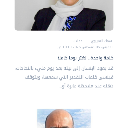
سماء المنياوي
مقالات
الخميس، 06 اغسطس 2026 10:10 ص
كلمة واحدة... تغيّر يوما كاملا
قد يعود الإنسان إلى بيته بعد يوم مليء بالنجاحات،
فينسى كلمات التقدير التي سمعها، ويتوقف
ذهنه عند ملاحظة عابرة أو...