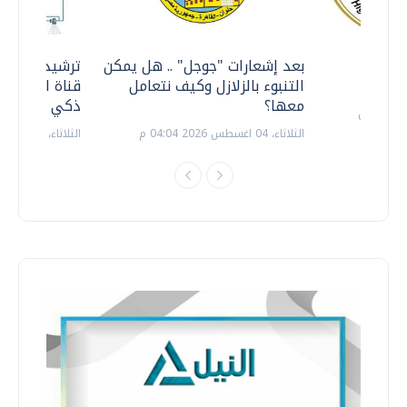
معي ..
بعد إشعارات "جوجل" .. هل يمكن
ترشيدا للمياه
التنبوء بالزلازل وكيف نتعامل
قناة السويس 
معها؟
ذكي بالطاقة
الثلاثاء، 04 اغسطس 2026 04:04 م
الثلاثاء، 14 يوليو 2026 06:11 م