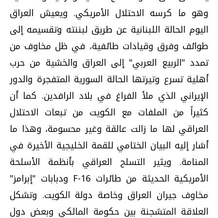
وهو ما كرسه الاحتلال الأمريكي. ويعيش العراق
اليوم الحالة اللبنانية عن طريق لبننته وتقسيمه إلى
طوائف وفرق وقيادات طائفية، في ظل مخاوف من
تمدد "الربيع العربي" إلى العراق والخشية من حرب
أهلية تسرع وتيرتها الحالة السورية المتفجرة والدور
الإيراني الذي ملأ الفراغ في بلاد الرافدين. كما أن
كثيراً من الملفات مع الكويت من تبعات الاحتلال
العراقي لها ما زالت عالقة وغير محسومة، وهذا ما
أشار إليه البيان الختامي للقمة الخليجية الأخيرة في
المنامة. ويثير التسلح العراقي بأنظمة الأسلحة
الأمريكية الحديثة من طائرات F-16 ودبابات "إبرامز"
مخاوف جيران العراق وخاصة دولة الكويت. وتشكل
العلاقة المتشجنة بين حكومة المالكي وبعض دول