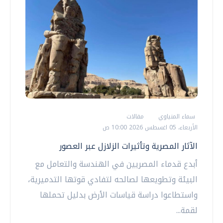
سماء المنياوي
مقالات
الأربعاء، 05 اغسطس 2026 10:00 ص
الآثار المصرية وتأثيرات الزلازل عبر العصور
أبدع قدماء المصريين في الهندسة والتعامل مع
البيئة وتطويعها لصالحه لتفادي قوتها التدميرية،
واستطاعوا دراسة قياسات الأرض بدليل تحملها
لقمة...