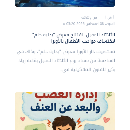
أ ش أ
فن وثقافة
السبت، 08 اغسطس 2026 03:20 م
الثلاثاء المقبل.. افتتاح معرض "بداية حلم"
لاكتشاف مواهب الأطفال بالأوبرا
تستضيف دار الأوبرا معرض "بداية حلم"، وذلك في
السادسة من مساء يوم الثلاثاء المقبل بقاعة زياد
بكير للفنون التشكيلية في...