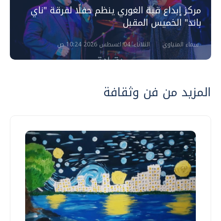
مركز إبداع قبة الغوري ينظم حفلًا لفرقة "ناي
باند" الخميس المقبل
سماء المنياوي
الثلاثاء، 04 اغسطس 2026 10:24 ص
المزيد من فن وثقافة