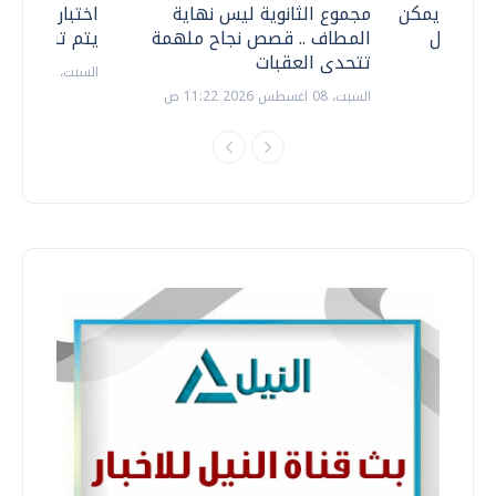
 .. هل يمكن
مجموع الثانوية ليس نهاية
اختبارات القد
ف نتعامل
المطاف .. قصص نجاح ملهمة
يتم تنظيمها 
تتحدى العقبات
السبت، 18 يوليو 2026 09:22 ص
السبت، 08 اغسطس 2026 11:22 ص