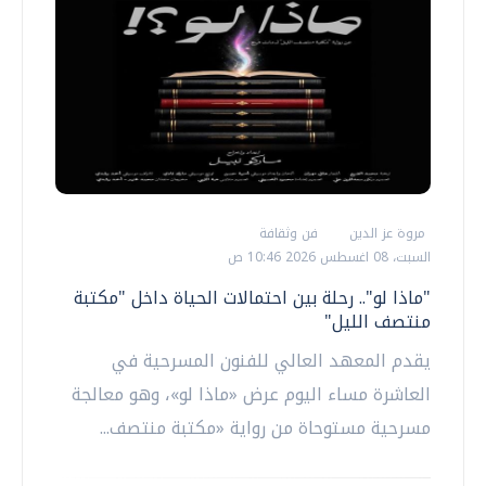
مروة عز الدين
فن وثقافة
السبت، 08 اغسطس 2026 10:46 ص
"ماذا لو".. رحلة بين احتمالات الحياة داخل "مكتبة
منتصف الليل"
يقدم المعهد العالي للفنون المسرحية في
العاشرة مساء اليوم عرض «ماذا لو»، وهو معالجة
مسرحية مستوحاة من رواية «مكتبة منتصف...