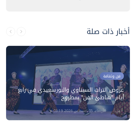
أخبار ذات صلة
فن وثقافة
عروض التراث السيناوي والبورسعيدي في رابع
أيام "شاطئ الفن" بمطروح
أ ش أ
الأربعاء، 05 اغسطس 2026 03:19 م