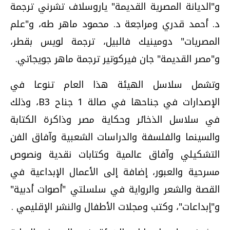
و"الديانة المصرية القديمة" ياروسلاف تشرني ترجمة
د. أحمد قدري ومراجعة د. محمود ماهر طه، و"علم
المصريات" دومينيك فالبيل، ترجمة لويس بقطر،
و"مصر القديمة" جان فيركوتير ترجمة ماهر جويجاتي.
وتشمل سلاسل الهيئة هذا العام تنوعا في
الإصدارات في جناحها في صالة 1 جناح B3، وذلك
في سلاسل الذخائر وحكاية مصر وذاكرة الكتابة
والسينما والفلسفة والدراسات الشعبية وآفاق الفن
التشكيلي وآفاق عالمية وكتابات نقدية ونصوص
مسرحية والعبور، إضافة إلى الأعمال الإبداعية في
القصة والشعر والرواية في سلسلتي "أصوات أدبية"
و"إبداعات"، وكتب ومجلات الأطفال والنشر الإقليمي .