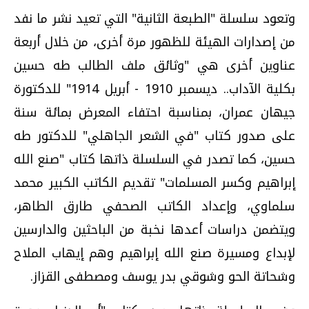
وتعود سلسلة "الطبعة الثانية" التي تعيد نشر ما نفد
من إصدارات الهيئة للظهور مرة أخرى، من خلال أربعة
عناوين أخرى هي "وثائق ملف الطالب طه حسين
بكلية الآداب.. ديسمبر 1910 - أبريل 1914" للدكتورة
جيهان عمران، بمناسبة احتفاء المعرض بمائة سنة
على صدور كتاب "في الشعر الجاهلي" للدكتور طه
حسين، كما تصدر في السلسلة ذاتها كتاب "صنع الله
إبراهيم وكسر المسلمات" تقديم الكاتب الكبير محمد
سلماوي، وإعداد الكاتب الصحفي طارق الطاهر،
ويتضمن دراسات أعدها نخبة من الباحثين والدارسين
لإبداع ومسيرة صنع الله إبراهيم وهم إيهاب الملاح
وشحاتة الحو وشوقي بدر يوسف ومصطفى القزاز.