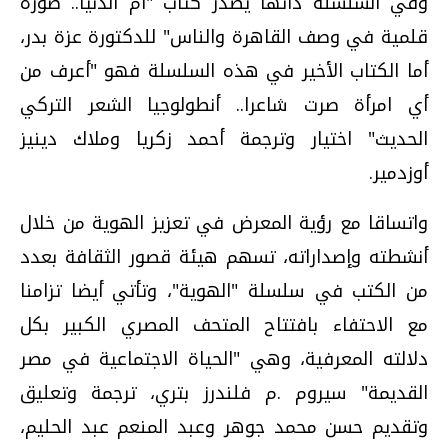
وفي السلسلة ذاتها يصدر كتاب "أم الدنيا.. صورة
قلمية في وصف القاهرة والناس" للدكتورة عزة بدر،
أما الكتاب الأخير في هذه السلسلة فهو "أعرف من
أي امرأة صرت شاعرا.. أنطولوجيا الشعر التركي
الحديث" اختيار وترجمة أحمد زكريا وملاك دينيز
أوزدمير.
واتساقا مع رؤية المعرض في تعزيز الهوية من خلال
أنشطته وإصداراته، تسهم هيئة قصور الثقافة بعدد
من الكتب في سلسلة "الهوية"، وتأتي أيضا تزامنا
مع الاحتفاء بافتتاح المتحف المصري الكبير بكل
دلالته المعرفية، وهي "الحياة الاجتماعية في مصر
القديمة" سيروم .م فلندرز بتري، ترجمة وتعليق
وتقديم حسن محمد جوهر وعبد المنعم عبد الحليم،