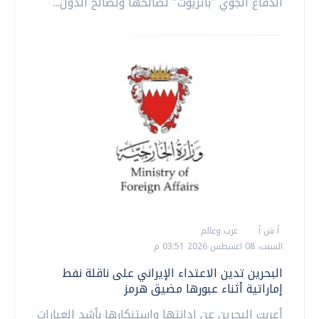
الدفاع الجوي "باتريوت" لصالحها ولصالح الدول...
أ ش أ
عرب وعالم
السبت، 08 اغسطس 2026 03:51 م
البحرين تدين الاعتداء الإيراني على ناقلة نفط
إماراتية أثناء عبورها مضيق هرمز
أعربت البحرين عن إدانتها واستنكارها بأشد العبارات