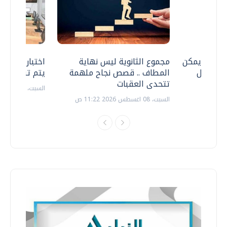
 .. هل يمكن
مجموع الثانوية ليس نهاية
اختبارات القد
ف نتعامل
المطاف .. قصص نجاح ملهمة
يتم تنظيمها 
تتحدى العقبات
السبت، 18 يوليو 2026 09:22 ص
السبت، 08 اغسطس 2026 11:22 ص