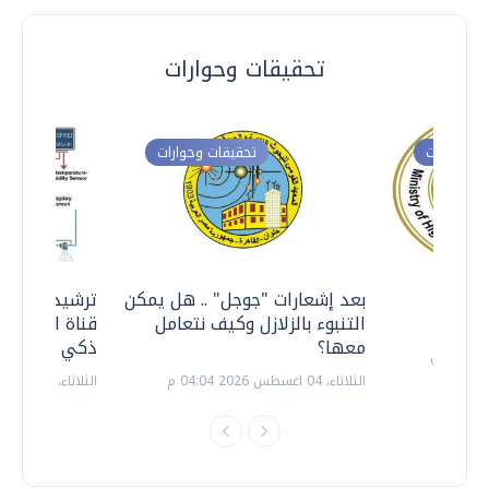
تحقيقات وحوارات
ت وحوارات
تحقيقات وحوارات
معي ..
بعد إشعارات "جوجل" .. هل يمكن
ترشيدا للمياه
التنبوء بالزلازل وكيف نتعامل
قناة السويس 
معها؟
ذكي بالطاقة
الثلاثاء، 04 اغسطس 2026 04:04 م
الثلاثاء، 14 يوليو 2026 06:11 م