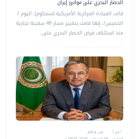
الحصار البحري على موانئ إيران
قالت القيادة المركزية الأمريكية (سنتكوم)، اليوم /
الخميس/، إنها قامت بتغيير مسار 49 سفينة تجارية
منذ استئناف فرض الحصار البحري على...
أ ش أ
عرب وعالم
الخميس، 06 اغسطس 2026 09:35 م