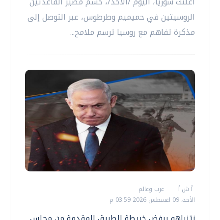
أعلنت سوريا، اليوم /الأحد/، حسم مصير القاعدتين
الروسيتين في حميميم وطرطوس، عبر التوصل إلى
مذكرة تفاهم مع روسيا ترسم ملامح...
أ ش أ
عرب وعالم
الأحد، 09 اغسطس 2026 03:59 م
نتنياهو يرفض خريطة الطريق المقدمة من مجلس