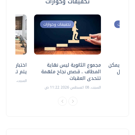
تحقيقات وحوارات
ت وحوارات
تحقيقات وحوارات
 .. هل يمكن
مجموع الثانوية ليس نهاية
اختبارات القد
ف نتعامل
المطاف .. قصص نجاح ملهمة
يتم تنظيمها 
تتحدى العقبات
السبت، 18 يوليو 2026 09:22 ص
السبت، 08 اغسطس 2026 11:22 ص