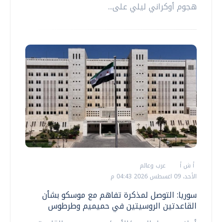
هجوم أوكراني ليلي على...
أ ش أ
عرب وعالم
الأحد، 09 اغسطس 2026 04:43 م
سوريا: التوصل لمذكرة تفاهم مع موسكو بشأن
القاعدتين الروسيتين في حميميم وطرطوس