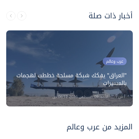
أخبار ذات صلة
عرب وعالم
"العراق" يفكك شبكة مسلحة خططت لهجمات
بالمسيرات
أ ش أ
الأحد، 09 اغسطس 2026 06:12 ص
المزيد من عرب وعالم