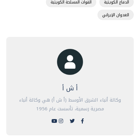
الدفاع الكويتية
القوات المسلحة الكويتية
العدوان الإيراني
أ ش أ
وكالة أنباء الشرق الأوسط (أ ش أ) هي وكالة أنباء
مصرية رسمية، تأسست عام 1956