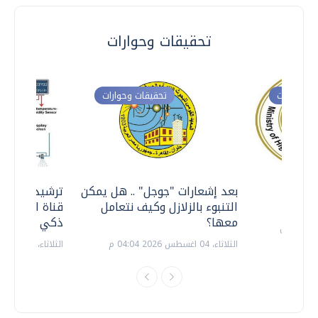
تحقيقات وحوارات
ت وحوارات
تحقيقات وحوارات
معي ..
بعد إشعارات "جوجل" .. هل يمكن
ترشيدا للمياه
التنبوء بالزلازل وكيف نتعامل
قناة السويس 
معها؟
ذكي بالطاقة
الثلاثاء، 04 اغسطس 2026 04:04 م
الثلاثاء، 14 يوليو 2026 06:11 م