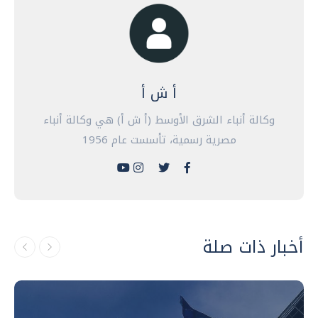
أ ش أ
وكالة أنباء الشرق الأوسط (أ ش أ) هي وكالة أنباء
مصرية رسمية، تأسست عام 1956
أخبار ذات صلة