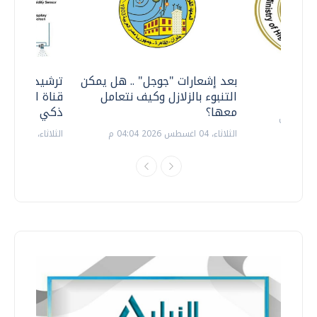
معي ..
بعد إشعارات "جوجل" .. هل يمكن
ترشيدا للمياه
التنبوء بالزلازل وكيف نتعامل
قناة السويس 
معها؟
ذكي بالطاقة
الثلاثاء، 04 اغسطس 2026 04:04 م
الثلاثاء، 14 يوليو 2026 06:11 م