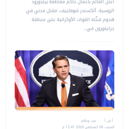
أعلن القائم بأعمال حاكم مقاطعة بيلجورود
الروسية، ألكسندر شوفاييف، مقتل مدني في
هجوم شنّته القوات الأوكرانية على منطقة
جرايفورون في...
أ ش أ
عرب وعالم
السبت، 08 اغسطس 2026 12:41 م