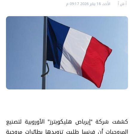
أ ش أ
الأحد، 18 يناير 2026 09:17 م
كشفت شركة "إيرباص هليكوبترز" الأوروبية لتصنيع
المروحيات أن فرنسا طلبت تزويدها بطائرات مروحية