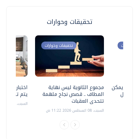
تحقيقات وحوارات
ت وحوارات
تحقيقات وحوارات
 .. هل يمكن
مجموع الثانوية ليس نهاية
اختبارات القد
ف نتعامل
المطاف .. قصص نجاح ملهمة
يتم تنظيمها 
تتحدى العقبات
السبت، 18 يوليو 2026 09:22 ص
السبت، 08 اغسطس 2026 11:22 ص