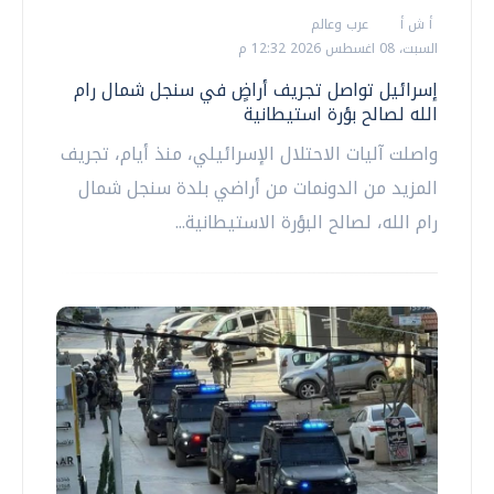
أ ش أ
عرب وعالم
السبت، 08 اغسطس 2026 12:32 م
إسرائيل تواصل تجريف أراضٍ في سنجل شمال رام
الله لصالح بؤرة استيطانية
واصلت آليات الاحتلال الإسرائيلي، منذ أيام، تجريف
المزيد من الدونمات من أراضي بلدة سنجل شمال
رام الله، لصالح البؤرة الاستيطانية...