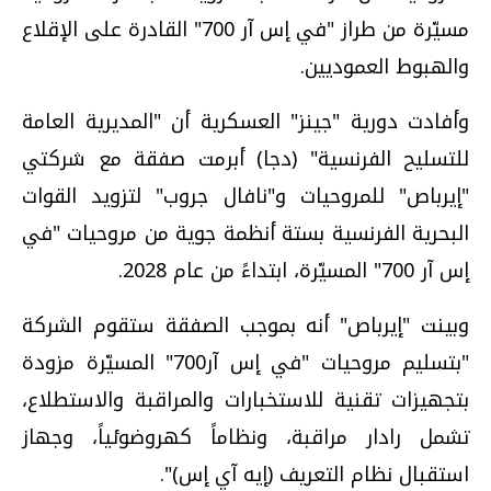
مسيّرة من طراز "في إس آر 700" القادرة على الإقلاع
والهبوط العموديين.
وأفادت دورية "جينز" العسكرية أن "المديرية العامة
للتسليح الفرنسية" (دجا) أبرمت صفقة مع شركتي
"إيرباص" للمروحيات و"نافال جروب" لتزويد القوات
البحرية الفرنسية بستة أنظمة جوية من مروحيات "في
إس آر 700" المسيّرة، ابتداءً من عام 2028.
وبينت "إيرباص" أنه بموجب الصفقة ستقوم الشركة
"بتسليم مروحيات "في إس آر700" المسيّرة مزودة
بتجهيزات تقنية للاستخبارات والمراقبة والاستطلاع،
تشمل رادار مراقبة، ونظاماً كهروضوئياً، وجهاز
استقبال نظام التعريف (إيه آي إس)".