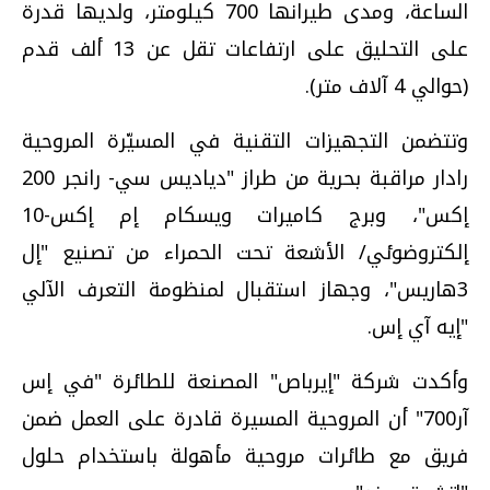
الساعة، ومدى طيرانها 700 كيلومتر، ولديها قدرة
على التحليق على ارتفاعات تقل عن 13 ألف قدم
(حوالي 4 آلاف متر).
وتتضمن التجهيزات التقنية في المسيّرة المروحية
رادار مراقبة بحرية من طراز "دياديس سي- رانجر 200
إكس"، وبرج كاميرات ويسكام إم إكس-10
إلكتروضوئي/ الأشعة تحت الحمراء من تصنيع "إل
3هاريس"، وجهاز استقبال لمنظومة التعرف الآلي
"إيه آي إس.
وأكدت شركة "إيرباص" المصنعة للطائرة "في إس
آر700" أن المروحية المسيرة قادرة على العمل ضمن
فريق مع طائرات مروحية مأهولة باستخدام حلول