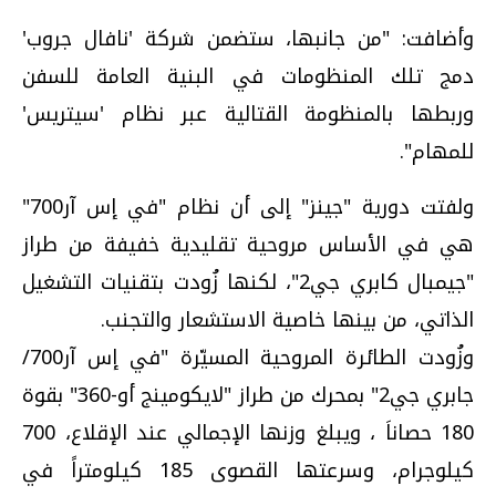
وأضافت: "من جانبها، ستضمن شركة 'نافال جروب'
دمج تلك المنظومات في البنية العامة للسفن
وربطها بالمنظومة القتالية عبر نظام 'سيتريس'
للمهام".
ولفتت دورية "جينز" إلى أن نظام "في إس آر700"
هي في الأساس مروحية تقليدية خفيفة من طراز
"جيمبال كابري جي2"، لكنها زُودت بتقنيات التشغيل
الذاتي، من بينها خاصية الاستشعار والتجنب.
وزُودت الطائرة المروحية المسيّرة "في إس آر700/
جابري جي2" بمحرك من طراز "لايكومينج أو-360" بقوة
180 حصاناَ ، ويبلغ وزنها الإجمالي عند الإقلاع، 700
كيلوجرام، وسرعتها القصوى 185 كيلومتراً في