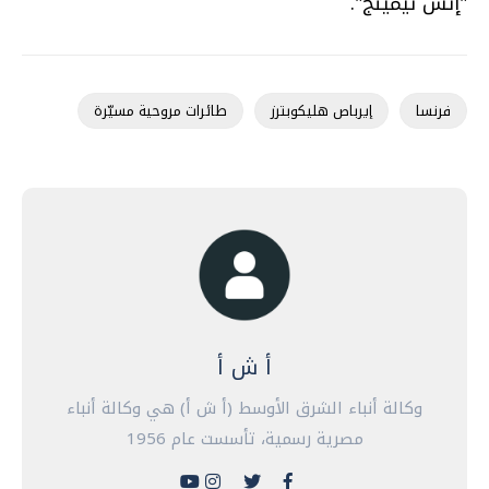
"إتش تيمينج".
فرنسا
إيرباص هليكوبترز
طائرات مروحية مسيّرة
أ ش أ
وكالة أنباء الشرق الأوسط (أ ش أ) هي وكالة أنباء
مصرية رسمية، تأسست عام 1956