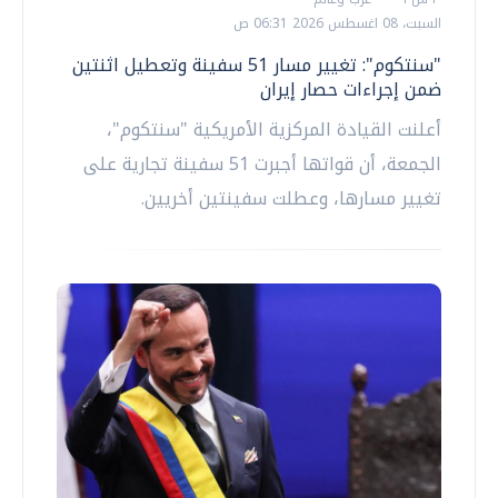
السبت، 08 اغسطس 2026 06:31 ص
"سنتكوم": تغيير مسار 51 سفينة وتعطيل اثنتين
ضمن إجراءات حصار إيران
أعلنت القيادة المركزية الأمريكية "سنتكوم"،
الجمعة، أن قواتها أجبرت 51 سفينة تجارية على
تغيير مسارها، وعطلت سفينتين أخريين.