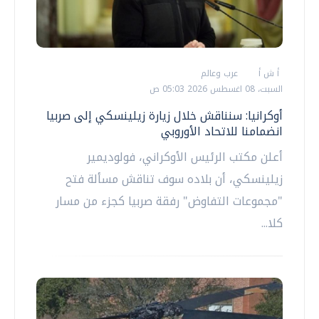
أ ش أ
عرب وعالم
السبت، 08 اغسطس 2026 05:03 ص
أوكرانيا: سنناقش خلال زيارة زيلينسكي إلى صربيا
انضمامنا للاتحاد الأوروبي
أعلن مكتب الرئيس الأوكراني، فولوديمير
زيلينسكي، أن بلاده سوف تناقش مسألة فتح
"مجموعات التفاوض" رفقة صربيا كجزء من مسار
كلا...