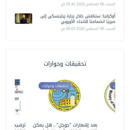
السبت، 08 اغسطس 2026 05:42 ص
أوكرانيا: سنناقش خلال زيارة زيلينسكي إلى
صربيا انضمامنا للاتحاد الأوروبي
السبت، 08 اغسطس 2026 05:03 ص
تحقيقات وحوارات
ت وحوارات
تحقيقات وحوارات
معي ..
بعد إشعارات "جوجل" .. هل يمكن
ترشيدا للمياه