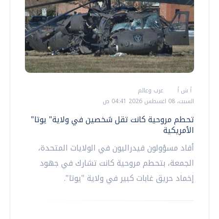
أ ش أ
عرب وعالم
السبت، 08 اغسطس 2026 04:41 ص
تحطم مروحية كانت تقل شخصين في ولاية" يوتا"
الأمريكية
أفاد مسؤولون فيدراليون في الولايات المتحدة،
الجمعة، بتحطم مروحية كانت تشارك في جهود
إخماد حريق غابات كبير في ولاية "يوتا".