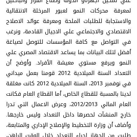
علي تمكين أجهزةو الدولة وصناع القرار والباحثين
لمعرفة محركات النمو لعبور المرخلة الانتقالية
والاستجابة للطلبات الملحة ومعرفة عوائد الاصلاح
الاقتصادي والاجتماعي علي الاجيال القادمة، ونرغب
في التواصل مع كافة المؤسسات للتوصل لصياغة
أفضل لتلك البيانات بما يساعد الاقتصاد المصري علي
النمو ويرفع مستوي معيشة الأفراد. وأوضح أن
التعداد السنة الميلادية 2012 قومنا بعمل ميداني
في نوفمبر 2013، السنة الميلادية 2012 كانت مغلقة
لدينا بالمسبة للقطاع الخاص، أما القطاع العام فكانت
العام المالي 2012/2013، وعرض الاعمال التي تدرا
خارج المنشآت لحصرها داخل التعداد وليس خارجها.
وأضاف أن وزارة التخطيط والإصلاح الإداري والمتابعة،
طلبت من الجهاز اجراء التعداد خلال الوقت الراهن،