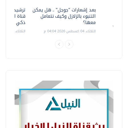
معي ..
بعد إشعارات "جوجل" .. هل يمكن
ترشيدا للمياه
التنبوء بالزلازل وكيف نتعامل
قناة السويس 
معها؟
ذكي بالطاقة
الثلاثاء، 04 اغسطس 2026 04:04 م
الثلاثاء، 14 يوليو 2026 06:11 م