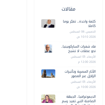
مقالات
حوادث
كلمة واحدة... تغيّر يوما
حوادث
كاملا
كشف ملابسات فيديو تضمن ترويج 3
الخميس، 06 اغسطس
شخاص يستقلون دراجة نارية للمخدرات
ضبط أحد 
2026 10:10 ص
شبرا الخيمة
المواطنين
فك شفرات الساركوبينيا..
نحو عضلات لا تشيخ
أخبار مصر
الثلاثاء، 04 اغسطس 2026 09:30 م
أخبار مصر
الأربعاء، 05 اغسطس
2026 12:00 م
الآثار المصرية وتأثيرات
الزلازل عبر العصور
الأربعاء، 05 اغسطس
2026 10:00 ص
الديموغرافيا.. الجبهة
الصامتة التي تعيد رسم