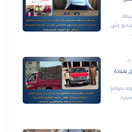
شرطة
يديو على
 بقيادة
له بمواقع
سيارة