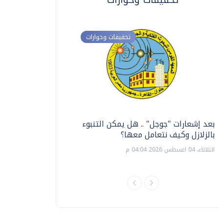
تحقيقات وحوارات
بعد إشعارات "جوجل" .. هل يمكن التنبوء
ترشيدا للمياه والطاق
بالزلازل وكيف نتعامل معها؟
السويس تبتكر نظام ر
الشمسية
الثلاثاء، 04 اغسطس 2026 04:04 م
الثلاثاء، 14 يوليو 2026 06:11 م