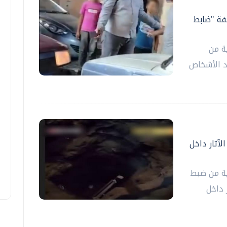
ة "ضابط
ية من
 الأشخاص
لآثار داخل
لية من ضبط
 داخل