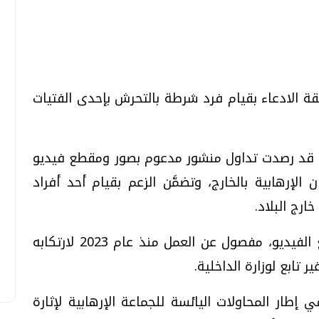
تحقيقات وحوارات
تحقيقات وحوارات
يقة الادعاء بقيام فرد شرطة بالتحرش بإحدى الفتيات
ت قد رصدت تداول منشور مدعوم بصور ومقطع فيديو
قمي.. تقنيات واعدة
دليلك للتنسيق الجامعي .. تساؤلات
الإرهابية بالخارج، وتضمَّن الزعم بقيام أحد أفراد
وإجابات
ارج البلاد.
السبت، 01 اغسطس 2026 10:25 ص
وأكد أن فرد الشرطة الظاهر صورته بمقطع الفيديو، مفصول عن العمل منذ عام 2023 لارتكابه
ر تابع لوزارة الداخلية.
طار المحاولات اليائسة للجماعة الإرهابية لإثارة