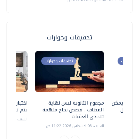
تحقيقات وحوارات
ت وحوارات
تحقيقات وحوارات
 .. هل يمكن
مجموع الثانوية ليس نهاية
اختبارات القد
ف نتعامل
المطاف .. قصص نجاح ملهمة
يتم تنظيمها 
تتحدى العقبات
السبت، 18 يوليو 2026 09:22 ص
السبت، 08 اغسطس 2026 11:22 ص