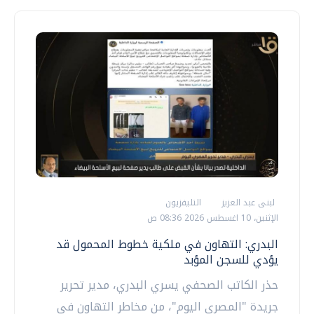
لبنى عبد العزيز
التليفزيون
الإثنين، 10 اغسطس 2026 08:36 ص
البدري: التهاون في ملكية خطوط المحمول قد
يؤدي للسجن المؤبد
حذر الكاتب الصحفي يسري البدري، مدير تحرير
جريدة "المصري اليوم"، من مخاطر التهاون في