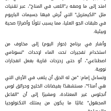
امتد إلى ما وصفه بـ"اللعب في المناخ"، عبر تقنيات
مثل "الكيمتريل" التي تُرش فيها جسيمات الباريوم
في طبقات الجو العليا، مما يسبب تلوثًا وأضرارًا صحية
وبيئية.
وأشار في برنامج (حوار اليوم) إلى مخاوف من
استخدام تفجيرات تحت الماء لإحداث "تسونامي
اصطناعي"، أو حتى زحزحات قارية بفعل انفجارات
نووية.
وتساءل إمام: "من له الحق أن يلعب في الأرض التي
هي أمنا؟"، مستشهدًا بفيضانات الخليج وحرائق لوس
أنجلوس غير المعتادة، ومشيرًا إلى أن "الفاعل
المجهول" غالبًا ما يكون من يمتلك التكنولوجيا