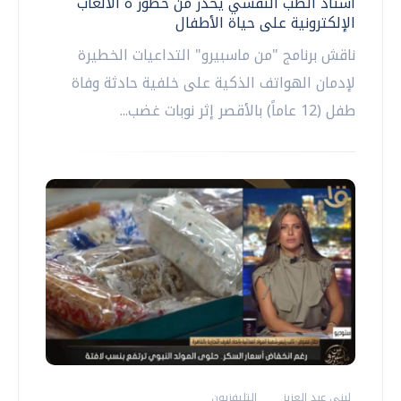
أستاذ الطب النفسي يحذر من خطور ة الألعاب
الإلكترونية على حياة الأطفال
ناقش برنامج "من ماسبيرو" التداعيات الخطيرة
لإدمان الهواتف الذكية على خلفية حادثة وفاة
طفل (12 عاماً) بالأقصر إثر نوبات غضب...
لبنى عبد العزيز
التليفزيون