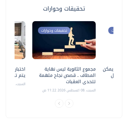
تحقيقات وحوارات
ت وحوارات
تحقيقات وحوارات
 .. هل يمكن
مجموع الثانوية ليس نهاية
اختبارات القد
ف نتعامل
المطاف .. قصص نجاح ملهمة
يتم تنظيمها 
تتحدى العقبات
السبت، 18 يوليو 2026 09:22 ص
السبت، 08 اغسطس 2026 11:22 ص