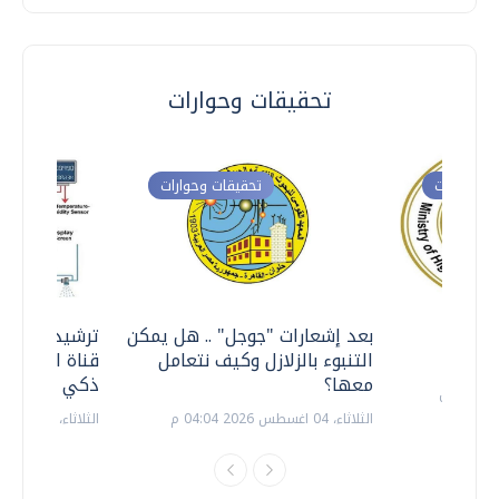
تحقيقات وحوارات
ت وحوارات
تحقيقات وحوارات
معي ..
بعد إشعارات "جوجل" .. هل يمكن
ترشيدا للمياه
التنبوء بالزلازل وكيف نتعامل
قناة السويس 
معها؟
ذكي بالطاقة
الثلاثاء، 04 اغسطس 2026 04:04 م
الثلاثاء، 14 يوليو 2026 06:11 م