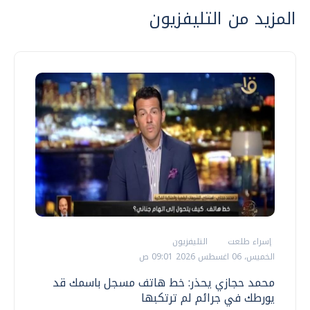
المزيد من التليفزيون
إسراء طلعت
التليفزيون
الخميس، 06 اغسطس 2026 09:01 ص
محمد حجازي يحذر: خط هاتف مسجل باسمك قد
يورطك في جرائم لم ترتكبها