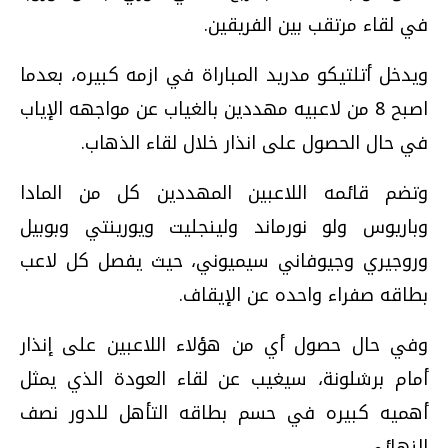
في لقاء مرتقب بين الفريقين.
ويدخل أتلتيكو مدريد المباراة في ازمه كبيره، بعدما
اصبح 8 من لاعبيه مهددين بالغياب عن مواجهه الإياب
في حال الحصول على انذار خلال لقاء الذهاب.
وتضم قائمه اللاعبين المهددين كل من المادا
وباريوس ولو نورماند ولينجليت ويورينتي وبوبيل
وروجيري وجيوفاني سيميوني، حيث يفصل كل لاعب
بطاقه صفراء واحده عن الإيقاف.
وفي حال حصول أي من هؤلاء اللاعبين على إنذار
أمام برشلونة، سيغيب عن لقاء العودة الذي يمثل
أهميه كبيره في حسم بطاقه التأهل للدور نصف
النهائي.