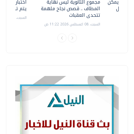
 .. هل يمكن
مجموع الثانوية ليس نهاية
اختبارات القد
ف نتعامل
المطاف .. قصص نجاح ملهمة
يتم تنظيمها 
تتحدى العقبات
السبت، 18 يوليو 2026 09:22 ص
السبت، 08 اغسطس 2026 11:22 ص