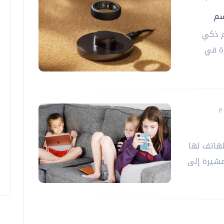
سم
م ذكي
ة في
لهاتف لها
مشيرة إلى