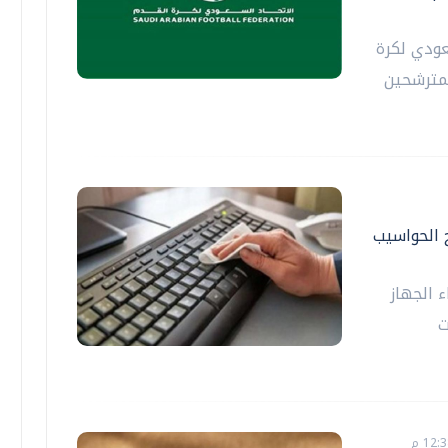
عودي لكرة
لمترشحين
ح الحواسيب
ء الجهاز
ت