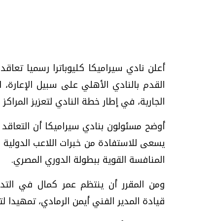
تحقيقات وحوارات
أعلن نادي سيراميكا كليوباترا رسميا تعاقد
القدم بالنادي الأهلي على سبيل الإعارة، ل
الجارية، في إطار خطة النادي لتعزيز المراكز
أوضح مسئولون بنادي سيراميكا أن التعاقد م
يسعى للاستفادة من خبرات اللاعب الدولية
يف
فيديو.. الإعلام الرقمي.. تقنيات واعدة
دليلك للتنسيق الجا
المنافسة القوية ببطولة الدوري المصري.
وتحديات هائلة
وإجابات
الخميس، 30 يوليو 2026 01:09 م
السبت، 01 اغسطس 2026 10:25 ص
ومن المقرر أن ينتظم عمر كمال في التدري
قيادة المدير الفني أيمن الرمادي، تمهيدا ل