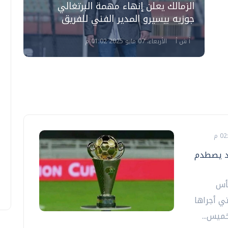
الزمالك يعلن إنهاء مهمة البرتغالي
جوزيه بيسيرو المدير الفني للفريق
أ ش أ
الأربعاء، 07 مايو 2025 01:02 م
زد يصطدم
كأس
الإفريقية موسم 2026-2027، التي أجراها
خميس...