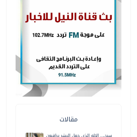
مقالات
سين… الإله الذي جعل البشر يراقبون