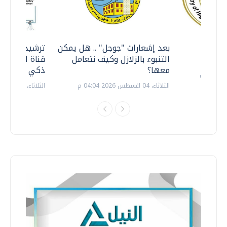
معي ..
بعد إشعارات "جوجل" .. هل يمكن
ترشيدا للمياه
التنبوء بالزلازل وكيف نتعامل
قناة السويس 
معها؟
ذكي بالطاقة
الثلاثاء، 04 اغسطس 2026 04:04 م
الثلاثاء، 14 يوليو 2026 06:11 م