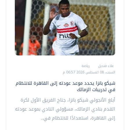
علاء قنديل
رياضة
السبت، 08 اغسطس 2026 06:57 م
شيكو بانزا يحدد موعد عودته إلى القاهرة للانتظام
في تدريبات الزمالك
أبلغ الأنجولي شيكو بانزا، جناح الفريق الأول لكرة
القدم بنادي الزمالك، مسؤولي النادي بموعد عودته
إلى القاهرة، استعدادًا للانتظام في...