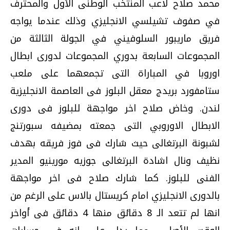
محمد صلاح لاعب المنتخب الوطنى الأول والمحترف
في صفوف تشيلسي الانجليزي وذلك عندما يواجه
فريق ماريبور السلوفيني في الجولة الثالثة من
المجموعات السابعة بدوري المجموعات لدورى ابطال
اوروبا في المباراة التى تجمعهما على ملعب
ستامفورد بريدج معقل البلوز فى العاصمة الانجليزية
لندن. وخاض صلاح اخر مواجهة للبلوز فى دورى
الابطال الاوروبي التى جمعته بمضيفه سبورتنج
لشبونة البرتغالى حيث شارك فى فوز فريقه بهدف
نظيف ونال اشادة البرتغالى جوزيه مورينيو المدير
الفنى للبلوز. كما شارك صلاح فى اخر مواجهة
بالدورى الانجليزي امام كريستال بالاس على الرغم من
انها لم تتعد الـ 8 دقائق منها 4 دقائق فى أواخر