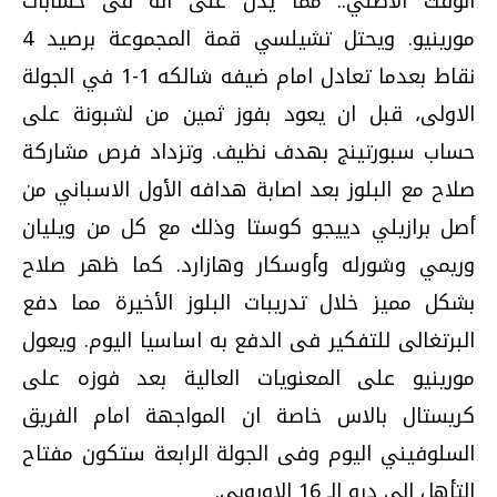
الوقت الأصلي.. مما يدل على انه فى حسابات
مورينيو. ويحتل تشيلسي قمة المجموعة برصيد 4
نقاط بعدما تعادل امام ضيفه شالكه 1-1 في الجولة
الاولى، قبل ان يعود بفوز ثمين من لشبونة على
حساب سبورتينج بهدف نظيف. وتزداد فرص مشاركة
صلاح مع البلوز بعد اصابة هدافه الأول الاسباني من
أصل برازيلي دييجو كوستا وذلك مع كل من ويليان
وريمي وشورله وأوسكار وهازارد. كما ظهر صلاح
بشكل مميز خلال تدريبات البلوز الأخيرة مما دفع
البرتغالى للتفكير فى الدفع به اساسيا اليوم. ويعول
مورينيو على المعنويات العالية بعد فوزه على
كريستال بالاس خاصة ان المواجهة امام الفريق
السلوفيني اليوم وفى الجولة الرابعة ستكون مفتاح
التأهل الى درو الـ 16 الاوروبي.