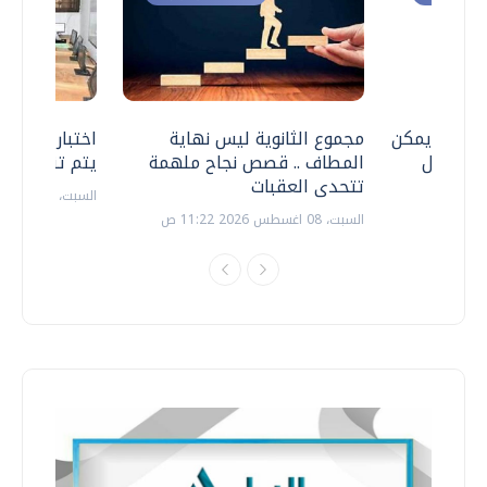
 .. هل يمكن
مجموع الثانوية ليس نهاية
اختبارات القد
ف نتعامل
المطاف .. قصص نجاح ملهمة
يتم تنظيمها 
تتحدى العقبات
السبت، 18 يوليو 2026 09:22 ص
السبت، 08 اغسطس 2026 11:22 ص