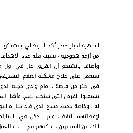
تحقيقات وحوارات
القاهرة-اخبار مصر أكد البرتغالي باتشيكو ا
من أزمة هجومية ، بسبب قلة عدد الأهداف بع
وأضاف باتشيكو أن الفريق فاز في أول مب
سيعمل على علاج مشكلة العقم التهديفي. 
في أكثر من فرصة ، أمام وادي دجلة الذي ق
موجات الطقس الساخنة.. لماذا تحدث وكيف
فيديو.. الإعلام الر
نواجهها؟
وتحديات هائلة
يستغلوا الفرص التي سنحت لهم. وأشار المدي
الخميس، 23 يوليو 2026 05:18 م
الخميس، 30 يوليو 2026 01:09 م
له ، وخاصة محمد صلاح الذي قاد مباراة اليو
لإعطائهم الثقة ، ولم يتدخل في المباراة
اللاعبين المتميزين ، ولكنهم في حاجة للعمل