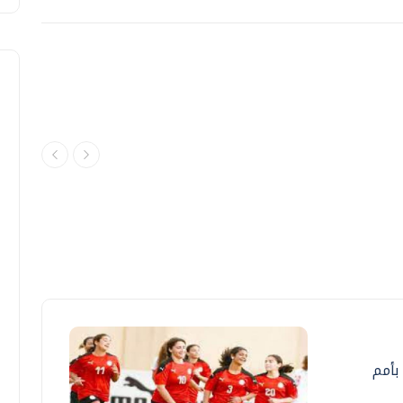
منتخب الكرة النسائية يخسر أمام نيجيريا 2-6 بأمم