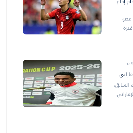
ام إمام
مصر،
فترة
ماراتي
 السابق،
ماراتي،