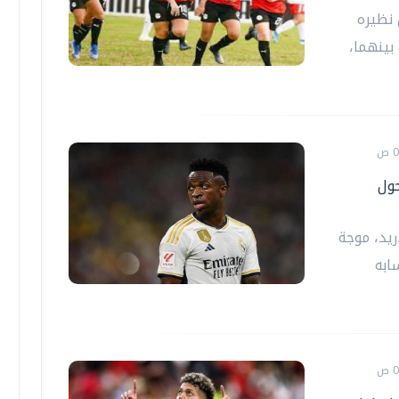
نظيره
جمعت بينهما،
ول
ريد، موجة
ابه