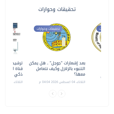
تحقيقات وحوارات
ت وحوارات
تحقيقات وحوارات
معي ..
بعد إشعارات "جوجل" .. هل يمكن
ترشيدا للمياه
التنبوء بالزلازل وكيف نتعامل
قناة السويس 
معها؟
ذكي بالطاقة
الثلاثاء، 04 اغسطس 2026 04:04 م
الثلاثاء، 14 يوليو 2026 06:11 م