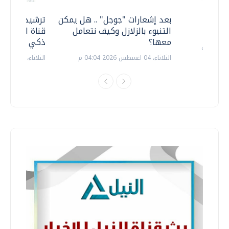
معي ..
بعد إشعارات "جوجل" .. هل يمكن
ترشيدا للمياه
التنبوء بالزلازل وكيف نتعامل
قناة السويس 
معها؟
ذكي بالطاقة
الثلاثاء، 04 اغسطس 2026 04:04 م
الثلاثاء، 14 يوليو 2026 06:11 م