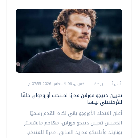
أ ش أ
رياضة
الخميس، 06 اغسطس 2026 07:55 م
تعيين دييجو فورلان مدربًا لمنتخب أوروجواي خلفًا
للأرجنتيني بيلسا
أعلن الاتحاد الأوروجواياني لكرة القدم رسميًا
الخميس تعيين دييجو فورلان، مهاجم مانشستر
يونايتد وأتلتيكو مدريد السابق، مدربًا للمنتخب