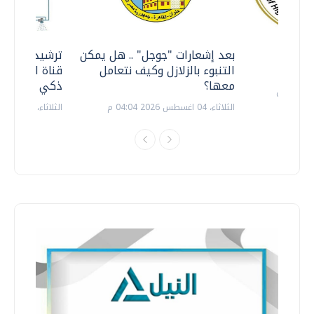
معي ..
بعد إشعارات "جوجل" .. هل يمكن
ترشيدا للمياه
التنبوء بالزلازل وكيف نتعامل
قناة السويس 
معها؟
ذكي بالطاقة
الثلاثاء، 04 اغسطس 2026 04:04 م
الثلاثاء، 14 يوليو 2026 06:11 م