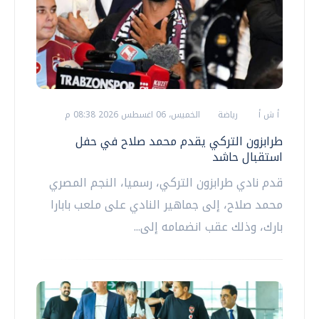
أ ش أ
رياضة
الخميس، 06 اغسطس 2026 08:38 م
طرابزون التركي يقدم محمد صلاح في حفل
استقبال حاشد
قدم نادي طرابزون التركي، رسميا، النجم المصري
محمد صلاح، إلى جماهير النادي على ملعب بابارا
بارك، وذلك عقب انضمامه إلى...