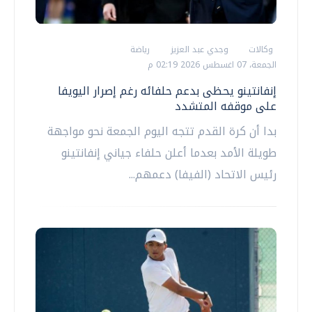
وكالات
وجدي عبد العزيز
رياضة
الجمعة، 07 اغسطس 2026 02:19 م
إنفانتينو يحظى بدعم حلفائه رغم إصرار اليويفا
على موقفه المتشدد
بدا أن كرة القدم تتجه اليوم الجمعة نحو مواجهة
طويلة الأمد بعدما أعلن حلفاء جياني إنفانتينو
رئيس الاتحاد (الفيفا) دعمهم...