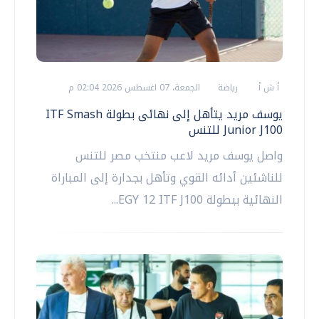
أ ش أ
رياضة
الجمعة، 07 اغسطس 2026 02:04 م
يوسف مريد يتأهل إلى نهائى بطولة ITF Smash
Junior J100 للتنس
واصل يوسف مريد لاعب منتخب مصر للتنس
للناشئين أدائه القوي وتأهل بجدارة إلى المباراة
النهائية ببطولة EGY 12 ITF J100...