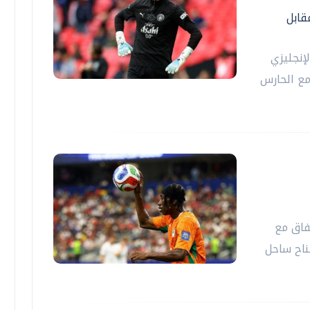
قابل
إنجليزي
مع الحارس
فاق مع
جناح ساحل