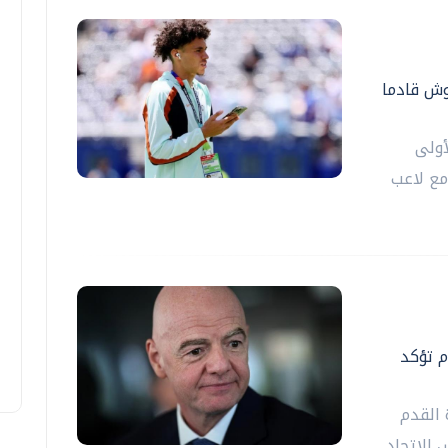
وش قادما
أولى
مع لاعب
م تؤكد
 القدم
 ‌الاتحاد