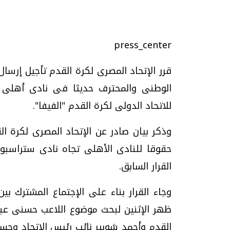
press_center
تحقيقات وحوارات
قرر الإتحاد المصرى لكرة القدم تأجيل إرسا
الوطنى والمحترف حديثا فى نادى أهلى د
للاتحاد الدولى لكرة القدم "الفيفا".
وذكر بيان صادر عن الإتحاد المصرى لكرة ال
موجات الطقس الساخنة.. لماذا تحدث وكيف
فيديو.. الإعلام الر
حقوقا للنادى الأهلى تجاه نادى ستراسبور
نواجهها؟
وتحديات هائلة
القرار السابق.
الخميس، 23 يوليو 2026 05:18 م
الخميس، 30 يوليو 2026 01:09 م
وجاء القرار بناء على الإجتماع المشترك بين
ظهر الإثنين لبحث موضوع اللاعب حسنى عبد
القدم وأحمد شوبير نائب رئيس الإتحاد وح