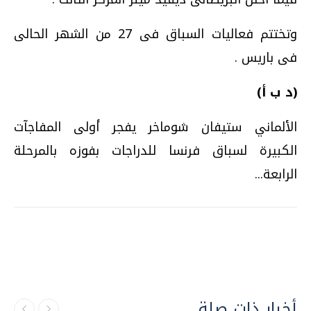
وتختتم فعاليات السباق فى 27 من الشهر الحالى
فى باريس .
(د ب أ)
الألماني ستيفان شوماخر يفجر أولى المفاجآت
الكبيرة لسباق فرنسا للدراجات بفوزه بالمرحلة
الرابعة...
أخبار ذات صلة