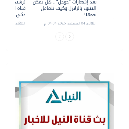
معي ..
بعد إشعارات "جوجل" .. هل يمكن
ترشيدا للمياه
التنبوء بالزلازل وكيف نتعامل
قناة السويس 
معها؟
ذكي بالطاقة
الثلاثاء، 04 اغسطس 2026 04:04 م
الثلاثاء، 14 يوليو 2026 06:11 م