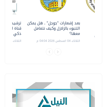
معي ..
بعد إشعارات "جوجل" .. هل يمكن
ترشيدا للمياه
التنبوء بالزلازل وكيف نتعامل
قناة السويس 
معها؟
ذكي بالطاقة
الثلاثاء، 04 اغسطس 2026 04:04 م
الثلاثاء، 14 يوليو 2026 06:11 م