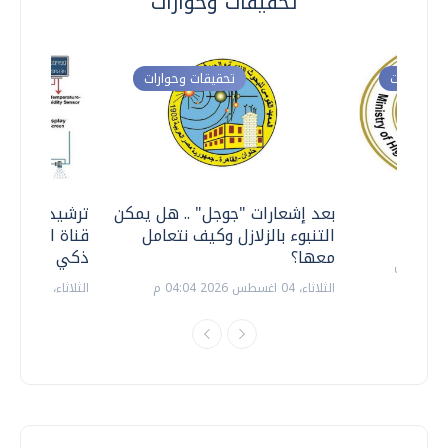
تحقيقات وحوارات
ت وحوارات
تحقيقات وحوارات
معي ..
بعد إشعارات "جوجل" .. هل يمكن
ترشيدا للمياه
التنبوء بالزلازل وكيف نتعامل
قناة السويس 
معها؟
ذكي بالطاقة
الثلاثاء، 04 اغسطس 2026 04:04 م
الثلاثاء، 14 يوليو 2026 06:11 م