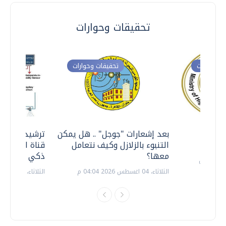
تحقيقات وحوارات
ت وحوارات
تحقيقات وحوارات
معي ..
بعد إشعارات "جوجل" .. هل يمكن
ترشيدا للمياه
التنبوء بالزلازل وكيف نتعامل
قناة السويس 
معها؟
ذكي بالطاقة
الثلاثاء، 04 اغسطس 2026 04:04 م
الثلاثاء، 14 يوليو 2026 06:11 م