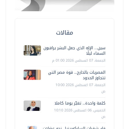
مقالات
سين… الإله الذي جعل البشر يراقبون
السماء ليلًا
الجمعة، 07 اغسطس 2026 01:00 م
المصريات بالخارج... قوة مصر التي
تتجاوز الحدود
الجمعة، 07 اغسطس 2026 10:00
ص
كلمة واحدة... تغيّر يوما كاملا
الخميس، 06 اغسطس 2026 10:10
ص
فك شفرات الساركوبينيا.. نحو عضلات