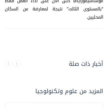
موساشيموراياما حتى الآن على أداء العمل فقط
"بالمستوى الثالث" نتيجة لمعارضة من السكان
المحليين.
أخبار ذات صلة
المزيد من علوم وتكنولوجيا