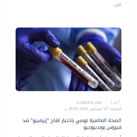
من...
أ ش أ
علوم وتكنولوجيا
الجمعة، 07 اغسطس 2026 08:49 م
الصحة العالمية توصي باختبار لقاح "إيرفيبو" ضد
فيروس بونديبوجيو