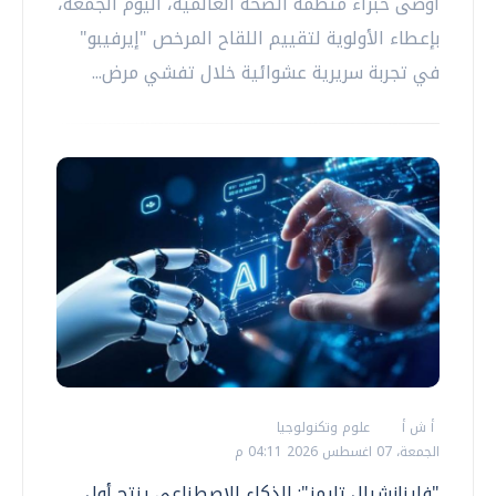
أوصى خبراء منظمة الصحة العالمية، اليوم الجمعة،
بإعطاء الأولوية لتقييم اللقاح المرخص "إيرفيبو"
في تجربة سريرية عشوائية خلال تفشي مرض...
أ ش أ
علوم وتكنولوجيا
الجمعة، 07 اغسطس 2026 04:11 م
"فاينانشيال تايمز": الذكاء الاصطناعي ينتج أول