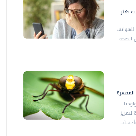
 يغيّر
 للهواتف
ى الصحة
 المصغرة
لوجيا
لتعزيز
جنحة...