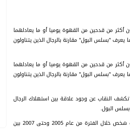
ن أكثر من قدحين من القهوة يوميا أو ما يعادلهما
تحقيقات وحوارات
تحقيقات وحوارات
 يعرف "بسلس البول" مقارنة بالرجال الذين يتناولون
ن أكثر من قدحين من القهوة يوميا أو ما يعادلهما
 يعرف "بسلس البول" مقارنة بالرجال الذين يتناولون
معي .. تساؤلات
بعد إشعارات "جوجل" .. هل يمكن التنبوء
بالزلازل وكيف نتعامل معها؟
تكشف النقاب عن وجود علاقة بين استهلاك الرجال
الثلاثاء، 04 اغسطس 2026 04:04 م
بسلس البول.
وكانت الدراسة أجريت على أكثر من 5 آلاف شخص خلال الفترة من عام 2005 وحتى 2007 بين