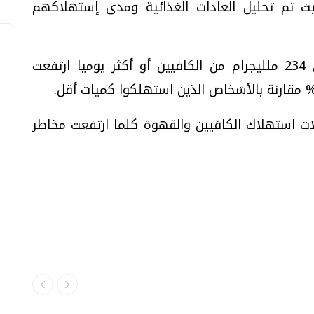
ة التي تخطت الـ20 عاما؛ حيث تم تحليل العادات الغذائية ومدى إستهلاكهم
وأوضحت البيانات أن الذين يتناولون حوالي 234 ملليجرام من الكافيين أو أكثر يوميا ارتفعت
ات استهلاك الكافيين والقهوة كلما ارتفعت مخاطر