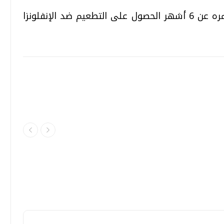
وبمقتضى القرار يستطيع أي شخص يزيد عمره عن 6 أشهر الحصول على التطعيم ضد الإنفلونزا