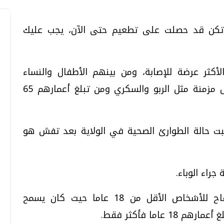
لم تكن قد حصلت على تطعيم حتى الآن، يجب عليك
كثر عرضة للإصابة، ومن بينهم الأطفال والنساء
الحوامل والأشخاص الذين يعانون من أمراض مزمنة مثل الربو والسكري ومن تبلغ أعمارهم 65
سبت حالة الطوارئ الصحية في الولاية بعد تفش هو
ويسمح قرار كومو للصيدليات بإعطاء اللقاح للأشخاص الأقل من 18 عاما حيث كان يسمح
اما فأكثر فقط.