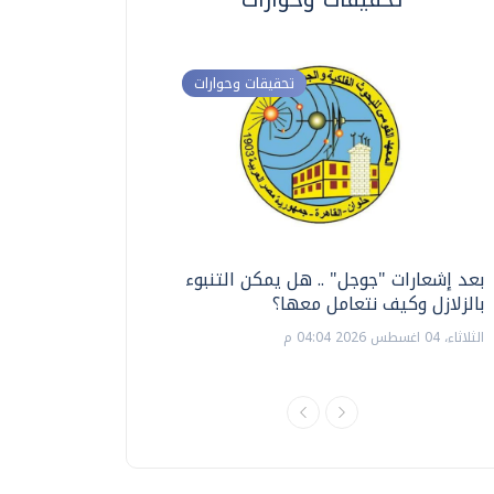
تحقيقات وحوارات
بعد إشعارات "جوجل" .. هل يمكن التنبوء
ترشيدا للمياه والطاق
بالزلازل وكيف نتعامل معها؟
السويس تبتكر نظام ر
الشمسية
الثلاثاء، 04 اغسطس 2026 04:04 م
الثلاثاء، 14 يوليو 2026 06:11 م