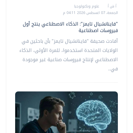
أ ش أ
علوم وتكنولوجيا
الجمعة، 07 اغسطس 2026 04:11 م
"فاينانشيال تايمز": الذكاء الاصطناعي ينتج أول
فيروسات اصطناعية
أفادت صحيفة "فاينانشيال تايمز" بأن باحثين في
الولايات المتحدة استخدموا، للمرة الأولى، الذكاء
الاصطناعي لإنتاج فيروسات صناعية غير موجودة
في...