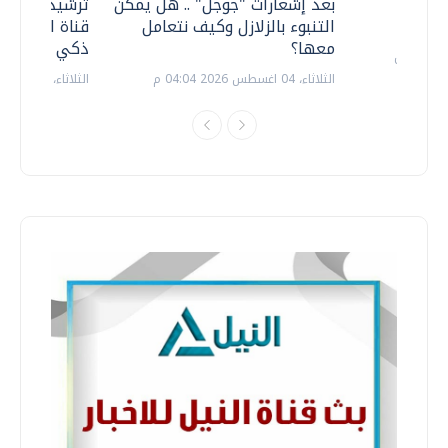
معي ..
بعد إشعارات "جوجل" .. هل يمكن
ترشيدا للمياه
التنبوء بالزلازل وكيف نتعامل
قناة السويس 
معها؟
ذكي بالطاقة
الثلاثاء، 04 اغسطس 2026 04:04 م
الثلاثاء، 14 يوليو 2026 06:11 م