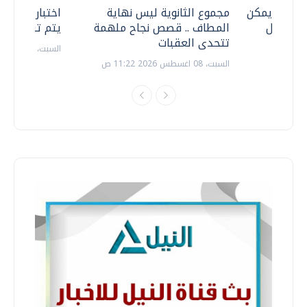
 .. هل يمكن
مجموع الثانوية ليس نهاية
اختبارات القد
ف نتعامل
المطاف .. قصص نجاح ملهمة
يتم تنظيمها 
تتحدى العقبات
السبت، 18 يوليو 2026 09:22 ص
السبت، 08 اغسطس 2026 11:22 ص