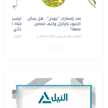
معي ..
بعد إشعارات "جوجل" .. هل يمكن
ترشيدا للمياه
التنبوء بالزلازل وكيف نتعامل
قناة السويس 
معها؟
ذكي بالطاقة
الثلاثاء، 04 اغسطس 2026 04:04 م
الثلاثاء، 14 يوليو 2026 06:11 م