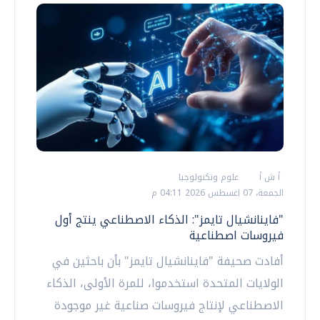
أ ش أ
علوم وتكنولوجيا
الجمعة، 07 اغسطس 2026 04:11 م
"فاينانشيال تايمز": الذكاء الاصطناعي ينتج أول
فيروسات اصطناعية
أفادت صحيفة "فاينانشيال تايمز" بأن باحثين في
الولايات المتحدة استخدموا، للمرة الأولى، الذكاء
الاصطناعي لإنتاج فيروسات صناعية غير موجودة