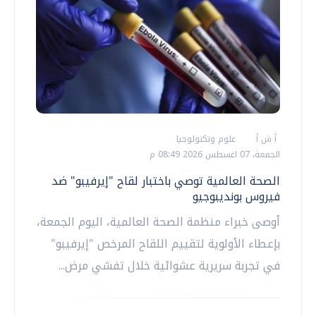
أ ش أ
علوم وتكنولوجيا
الجمعة، 07 اغسطس 2026 08:49 م
الصحة العالمية توصي باختبار لقاح "إيرفيبو" ضد
فيروس بونديبوجيو
أوصى خبراء منظمة الصحة العالمية، اليوم الجمعة،
بإعطاء الأولوية لتقييم اللقاح المرخص "إيرفيبو"
في تجربة سريرية عشوائية خلال تفشي مرض...