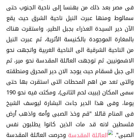
فى مصر بعد ذلك من بهنسا إلى ناحية الجنوب حتى
سمالوط ومنها عبرت النيل ناحية الشرق حيث يقع
الآن دير السيدة العذراء بجبل الطير، واستقرت هناك
بالمغارة الموجودة بالكنيسة الأثرية، ثم عبرت النيل
من الناحية الشرقية الى الناحية الغربية واتجهت نحو
الاشمونيين. ثم توجهت العائلة المقدسة نحو مير، ثم
الى جبل قسقام حيث يوجد الان دير المحرق ومنطقته
والتى تعد من اهم المحطات التى استقرت بها حتى
سمى المكان (ببيت لحم الثانى)، ومكثت فيه نحو 190
يوما، وفى هذا الدير جاءت البشارة ليوسف الشيخ
فى المنام قائلا "قم وخذ الصبى وأمه واذهب أرض
فلسطين لانه قد مات الذين كانوا يطلبون نفس
الصبى".
وحرصت العائلة المقدسة