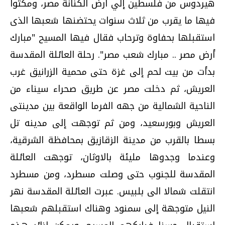
هيردوس من فلسطين إلي أرض الكنانة مصر، ومكثوا
فيها ما يقرب من ثلاث سنوات يحتضنها شعبها الذى
استقبلها بحفاوة وترحاب فقال فيها المسيح "مبارك
أرض مصر .. مبارك شعب مصر". رحلة العائلة المقدسة
بدأت من بيت لحم إلى غزة حتى محمية الزرانيق غرب
العريش، ثم دخلت مصر عن طريق صحراء سيناء من
الناحية الشمالية من جهه الفرما الواقعة بين مدينتى
العريش وبورسعيد، ومن ثم توجهت إلى مدينه تل
بسطا بالقرب من مدينة الزقازيق بمحافظة الشرقية،
وعندما وجدوها مليئة بالاوثان، توجهت العائلة
المقدسة للجنوب حتى وصلت مسطرد، ومن مسطرد
انتقلت شمالا الى بلبيس. عبرت العائلة المقدسة نهر
النيل متوجهة إلى سمنود وهناك استقبلهم شعبها