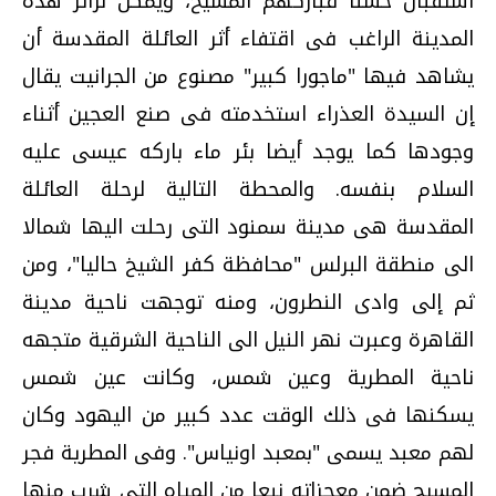
استقبال حسنا فباركهم المسيح، ويمكن لزائر هذه
المدينة الراغب فى اقتفاء أثر العائلة المقدسة أن
يشاهد فيها "ماجورا كبير" مصنوع من الجرانيت يقال
إن السيدة العذراء استخدمته فى صنع العجين أثناء
وجودها كما يوجد أيضا بئر ماء باركه عيسى عليه
السلام بنفسه. والمحطة التالية لرحلة العائلة
المقدسة هى مدينة سمنود التى رحلت اليها شمالا
الى منطقة البرلس "محافظة كفر الشيخ حاليا"، ومن
ثم إلى وادى النطرون، ومنه توجهت ناحية مدينة
القاهرة وعبرت نهر النيل الى الناحية الشرقية متجهه
ناحية المطرية وعين شمس، وكانت عين شمس
يسكنها فى ذلك الوقت عدد كبير من اليهود وكان
لهم معبد يسمى "بمعبد اونياس". وفى المطرية فجر
المسيح ضمن معجزاته نبعا من المياه التى شرب منها