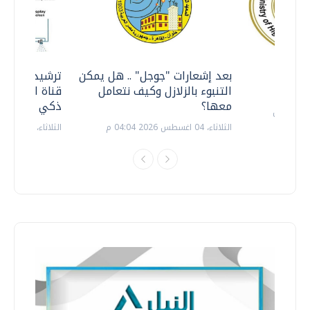
معي ..
بعد إشعارات "جوجل" .. هل يمكن
ترشيدا للمياه
التنبوء بالزلازل وكيف نتعامل
قناة السويس 
معها؟
ذكي بالطاقة
الثلاثاء، 04 اغسطس 2026 04:04 م
الثلاثاء، 14 يوليو 2026 06:11 م