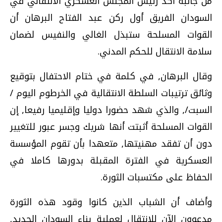
من جانبه أكد رئيس المجلس العسكري الانتقالي في
السودان الفريق أول ركن عبد الفتاح البرهان أن
القوات المسلحة ستبذل الغالي والنفيس لضمان
سلامة الانتقال للحكم المدني.
وقال البرهان, في كلمة في ختام الاحتفال بتوقيع
وثائق ترتيبات السلطة الانتقالية في الخرطوم اليوم /
السبت/, والذي شهد حضورا دوليا وإقليميا رفيعا, إن
القوات المسلحة أثبتت أنها شريك وجسر عبور للتغيير
دون أن تفقد مهنيتها, متعهدا بأن تقوم المؤسسة
العسكرية في الفترة المقبلة بدورها كاملا في
الحفاظ على مكتسبات الثورة.
وأضاف أن الشباب الذين كانوا وقود هذه الثورة
مدعوون الآن للانتقال لعملية بناء السودان الجديد,