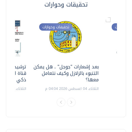
تحقيقات وحوارات
ت وحوارات
تحقيقات وحوارات
معي ..
بعد إشعارات "جوجل" .. هل يمكن
ترشيدا للمياه
التنبوء بالزلازل وكيف نتعامل
قناة السويس 
معها؟
ذكي بالطاقة
الثلاثاء، 04 اغسطس 2026 04:04 م
الثلاثاء، 14 يوليو 2026 06:11 م