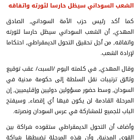
الشعب السوداني سيظل حارسا لثورته واتفاقه
كما أكد رئيس حزب الأمة السوداني, الصادق
المهدي, أن الشعب السوداني سيظل حارسا لثورته
واتفاقه, من أجل تحقيق التحول الديمقراطي, احتكاما
لإرادة الشعب.
وقال المهدي, في كلمته اليوم /السبت/ عقب توقيع
وثائق ترتيبات نقل السلطة إلى حكومة مدنية في
السودان, وسط حضور مسؤولين دوليين وإقليميين, إن
المرحلة القادمة لن يكون فيها أي إقصاء, وسيفتح
الباب للجميع للمشاركة في عرس السودان ونصرته.
وأضاف أن التحول الديمقراطي ستقوده شراكة بين
القوى المدنية, وأن هذه المرحلة تضبطها شراكة