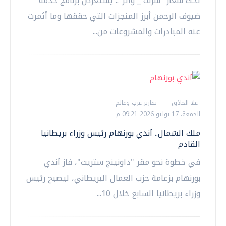
تحت شعار "شرف _ وأثر".. يستعرض برنامج خدمة
ضيوف الرحمن أبرز المنجزات التي حققها وما أثمرت
عنه المبادرات والمشروعات من...
علا الحاذق
تقارير عرب وعالم
الجمعة، 17 يوليو 2026 09:21 م
ملك الشمال.. آندي بورنهام رئيس وزراء بريطانيا
القادم
في خطوة نحو مقر "داونينج ستريت"، فاز آندي
بورنهام بزعامة حزب العمال البريطاني، ليصبح رئيس
وزراء بريطانيا السابع خلال 10...