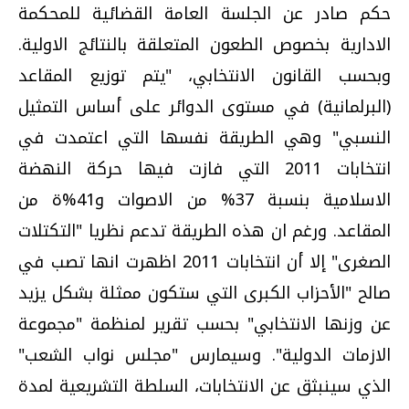
حكم صادر عن الجلسة العامة القضائية للمحكمة
الادارية بخصوص الطعون المتعلقة بالنتائج الاولية.
وبحسب القانون الانتخابي، "يتم توزيع المقاعد
(البرلمانية) في مستوى الدوائر على أساس التمثيل
النسبي" وهي الطريقة نفسها التي اعتمدت في
انتخابات 2011 التي فازت فيها حركة النهضة
الاسلامية بنسبة 37% من الاصوات و41%ة من
المقاعد. ورغم ان هذه الطريقة تدعم نظريا "التكتلات
الصغرى" إلا أن انتخابات 2011 اظهرت انها تصب في
صالح "الأحزاب الكبرى التي ستكون ممثلة بشكل يزيد
عن وزنها الانتخابي" بحسب تقرير لمنظمة "مجموعة
الازمات الدولية". وسيمارس "مجلس نواب الشعب"
الذي سينبثق عن الانتخابات، السلطة التشريعية لمدة