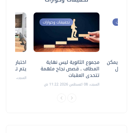
ت وحوارات
تحقيقات وحوارات
 .. هل يمكن
مجموع الثانوية ليس نهاية
اختبارات القد
ف نتعامل
المطاف .. قصص نجاح ملهمة
يتم تنظيمها 
تتحدى العقبات
السبت، 18 يوليو 2026 09:22 ص
السبت، 08 اغسطس 2026 11:22 ص