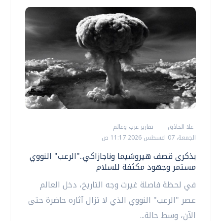
علا الحاذق
تقارير عرب وعالم
الجمعة، 07 اغسطس 2026 11:17 ص
بذكرى قصف هيروشيما وناجازاكي.."الرعب" النووي
مستمر وجهود مكثفة للسلام
في لحظة فاصلة غيرت وجه التاريخ، دخل العالم
عصر "الرعب" النووي الذي لا تزال آثاره حاضرة حتى
الآن، وسط حالة...