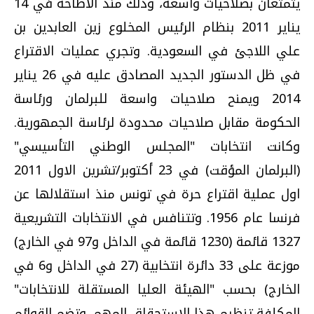
يتمتعان بصلاحيات واسعة، وذلك منذ الاطاحة في 14
يناير 2011 بنظام الرئيس المخلوع زين العابدين بن
علي اللاجئ في السعودية. وتجري عمليات الاقتراع
في ظل الدستور الجديد المصادق عليه في 26 يناير
2014 ويمنح صلاحيات واسعة للبرلمان ورئاسة
الحكومة مقابل صلاحيات محدودة لرئاسة الجمهورية.
وكانت انتخابات "المجلس الوطني التأسيسي"
(البرلمان المؤقت) في 23 أكتوبر/تشرين الاول 2011
اول عملية اقتراع حرة في تونس منذ استقلالها عن
فرنسا عام 1956. وتتنافس في الانتخابات التشريعية
1327 قائمة (1230 قائمة في الداخل و97 في الخارج)
موزعة على 33 دائرة انتخابية (27 في الداخل و6 في
الخارج) بحسب "الهيئة العليا المستقلة للانتخابات"
المكلفة تنظيم هذا الاستحقاق المهم. وتضم القوائم