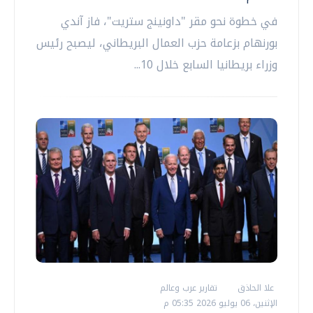
في خطوة نحو مقر "داونينج ستريت"، فاز آندي
بورنهام بزعامة حزب العمال البريطاني، ليصبح رئيس
وزراء بريطانيا السابع خلال 10...
علا الحاذق
تقارير عرب وعالم
الإثنين، 06 يوليو 2026 05:35 م