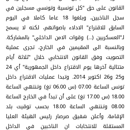
القانون على حق "كل تونسية وتونسي مسجلين في
سجل الناخبين، وبلغوا 18 عاما كاملا في اليوم
السابق للاقتراع" الادلاء باصواتهم، لكنه لا يسمح
لـ"العسكريين (...) وقوات الامن الداخلي" بالمشاركة.
وبالنسبة الى المقيمين في الخارج، تجرى عملية
التصويت وفق القانون الانتخابي خلال "ثلاثة أيام
متتالية آخرها يوم الاقتراع داخل الجمهورية" أي 24
و25 و26 اكتوبر 2014. وتبدا عمليات الاقتراع داخل
تونس الساعة 07.00 (س 06.00 تغ) وتنتهي الساعة
18.00 (س 17.00 تغ) على أن تبدأ في الخارج الساعة
08.00 وتنتهي الساعة 18.00 بحسب توقيت بلد
الإقامة. وأعلن شفيق صرصار رئيس الهيئة العليا
المستقلة للانتخابات ان الناخبين في الداخل