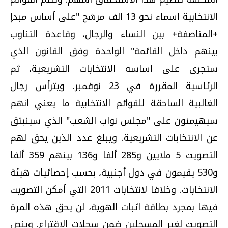
الانتخابية اسماء نحو 13 الف مرشح "على أساس مبدإ
+المناصفة+ بين النساء والرجال، وقاعدة التناوب
بينهم داخل القائمة" الواحدة وفق القانون الذي
ستجرى على اساسه الانتخابات التشريعية، ثم
الرئاسية المقررة في 23 نوفمبر. ويترأس رجال
الغالبية الساحقة للقوائم الانتخابية ما يعني انهم
سيهيمنون على "مجلس نواب الشعب" الذي سينبثق
عن الانتخابات التشريعية. ويبلغ عدد الذين يحق لهم
التصويت 5 ملايين و285 ألفا و136 بينهم 359 ألفا
و530 يقيمون في دول أجنبية، بحسب إحصائيات هيئة
الانتخابات. وخلافا لانتخابات 2011 التي أمكن التصويت
فيها بمجرد بطاقة اثبات الهوية، لن يحق هذه المرة
التصويت لغير المسجلين ضمن سجلات الاقتراع. وينص