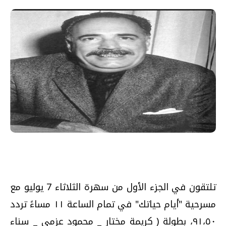
تلتقون في الجزء الأول من سهرة الثلاثاء 7 يوليو مع
مسرحية "أيام حياتك" في تمام الساعة ١١ مساءً تردد
٩١،٥٠، بطولة ( كريمة مختار _ محمود عزمى _ سناء