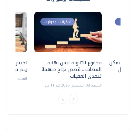
ت وحوارات
تحقيقات وحوارات
 .. هل يمكن
مجموع الثانوية ليس نهاية
اختبارات القد
ف نتعامل
المطاف .. قصص نجاح ملهمة
يتم تنظيمها 
تتحدى العقبات
السبت، 18 يوليو 2026 09:22 ص
السبت، 08 اغسطس 2026 11:22 ص