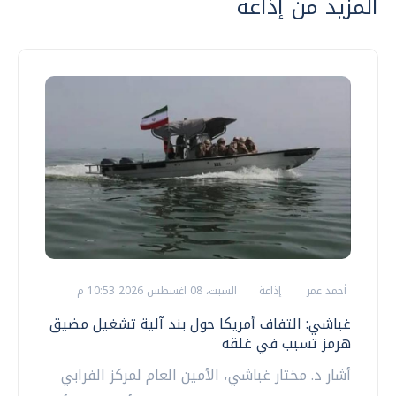
المزيد من إذاعة
أحمد عمر
إذاعة
السبت، 08 اغسطس 2026 10:53 م
غباشي: التفاف أمريكا حول بند آلية تشغيل مضيق
هرمز تسبب في غلقه
أشار د. مختار غباشي، الأمين العام لمركز الفرابي