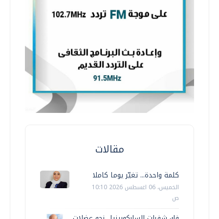
مقالات
كلمة واحدة... تغيّر يوما كاملا
الخميس، 06 اغسطس 2026 10:10
ص
فك شفرات الساركوبينيا.. نحو عضلات