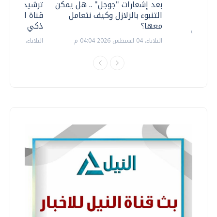
معي ..
بعد إشعارات "جوجل" .. هل يمكن
ترشيدا للمياه
التنبوء بالزلازل وكيف نتعامل
قناة السويس 
معها؟
ذكي بالطاقة
الثلاثاء، 04 اغسطس 2026 04:04 م
الثلاثاء، 14 يوليو 2026 06:11 م