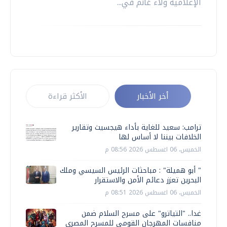
الإعلامية ولاء غانم في...
أخر الأخبار
الأكثر قراءة
ترامب: سعيد للغاية بأداء هيجسيث وتقارير
الخلافات بيننا لا أساس لها
الخميس، 06 اغسطس 2026 08:56 م
" أبو هميلة" : مباحثات الرئيس السيسي وملك
البحرين تعزز دعائم الأمن والاستقرار
الخميس، 06 اغسطس 2026 08:51 م
غدا.. "التياترو" على مسرح السلام ضمن
منافسات المهرجان القومي للمسرح المصري