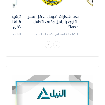
معي ..
بعد إشعارات "جوجل" .. هل يمكن
ترشيدا للمياه
التنبوء بالزلازل وكيف نتعامل
قناة السويس 
معها؟
ذكي بالطاقة
الثلاثاء، 04 اغسطس 2026 04:04 م
الثلاثاء، 14 يوليو 2026 06:11 م