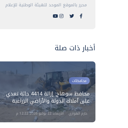
محرر بالموقع الموحد للهيئة الوطنية للإعلام
أخبار ذات صلة
محافظات
رى لخدمة
محافظ سوهاج: إزالة 4414 حالة تعدي
على أملاك الدولة والأراضي الزراعية
حازم الهواري
الأربعاء، 22 يوليو 2026 12:22 م