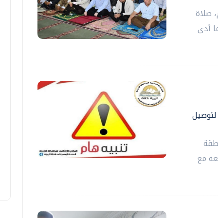
 صلاة
ا أدى
ة الدول العربية ٣ أيام لتوصيل
طقة
عه مع