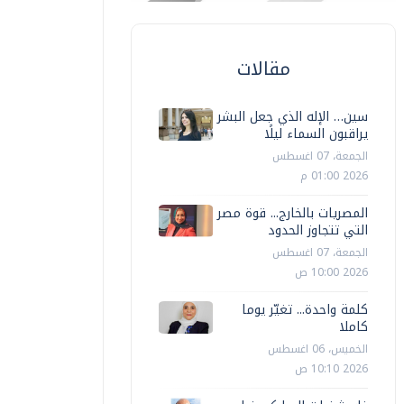
مقالات
سين… الإله الذي جعل البشر
يراقبون السماء ليلًا
الجمعة، 07 اغسطس
2026 01:00 م
المصريات بالخارج... قوة مصر
التي تتجاوز الحدود
محافظات
الجمعة، 07 اغسطس
محافظات
حافظ الفيوم يوجه بتوفير الرعايةالطبية
2026 10:00 ص
للازمة لطفلين يعانيان من الشلل
محافظ سو
كلمة واحدة... تغيّر يوما
لتشنجي
الإعدادية بن
كاملا
الخميس، 06 اغسطس
منتصر نضر
الخميس، 25 يونيه 2026 06:09 م
حازم الهواري
2026 10:10 ص