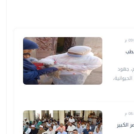
لطب
م، جهود
لحيوانية،
 الكبير