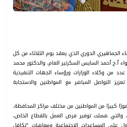
تحقيقات وحوارات
تحقيقات وحوارات
 الجماهيري الدوري الذي يعقد يوم الثلاثاء من كل
اء أ.ح أحمد السايس السكرتير العام، والدكتور محمد
عدد من وكلاء الوزارات ورؤساء الجهات التنفيذية
زيز التواصل المباشر مع المواطنين والاستجابة
قمي.. تقنيات واعدة
دليلك للتنسيق الجامعي .. تساؤلات
وإجابات
السبت، 01 اغسطس 2026 10:25 ص
ًا كبيرًا من المواطنين من مختلف مراكز المحافظة،
، والتي شملت توفير فرص العمل بالقطاع الخاص،
ول على المساعدات الاجتماعية ومعاشات "تكافل