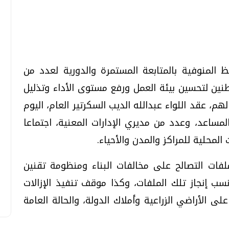
تحقيقات وحوارات
تحقيقات وحوارات
ظ المنوفية بالمتابعة المستمرة والدورية لعدد من
نين لتحسين بيئة العمل ورفع مستوى الأداء وتذليل
م، عقد اللواء عبدالله الديب السكرتير العام، اليوم
 المساعد، وعدد من مديري الإدارات المعنية، اجتماعا
قمي.. تقنيات واعدة
دليلك للتنسيق الجامعي .. تساؤلات
المحلية للمراكز والمدن والأحياء.
وإجابات
السبت، 01 اغسطس 2026 10:25 ص
فات التصالح على مخالفات البناء ومنظومة تقنين
نسب إنجاز تلك الملفات، وكذا موقف تنفيذ الإزالات
ى الأراضي الزراعية وأملاك الدولة، والحالة العامة