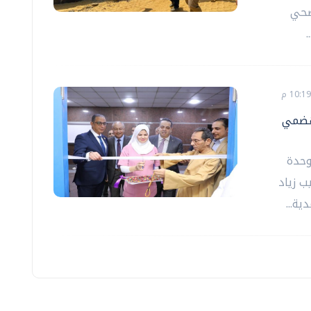
صحي
لهضمي
وحدة
ب زياد
ة...