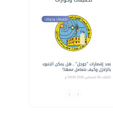
تحقيقات وحوارات
بعد إشعارات "جوجل" .. هل يمكن التنبوء
ترشيدا للمياه والطاق
بالزلازل وكيف نتعامل معها؟
السويس تبتكر نظام ر
الشمسية
الثلاثاء، 04 اغسطس 2026 04:04 م
الثلاثاء، 14 يوليو 2026 06:11 م