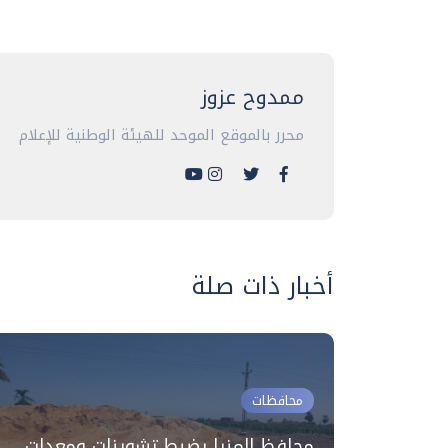
ممدوح عزوز
محرر بالموقع الموحد للهيئة الوطنية للإعلام
أخبار ذات صلة
محافظات
ة
محافظ المنيا يضبط تشوينات ومعدات