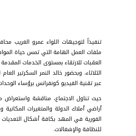
تحقيقات وحوارات
تنفيذاً لتوجيهات اللواء عمرو الغريب محاف
ملفات العمل الهامة التي تمس حياة المواط
العقبات للارتقاء بمستوى الخدمات المقدمة له
الثلاثاء، وبحضور خالد النمر السكرتير العام
موجات الطقس الساخنة.. لماذا تحدث وكيف
فيديو.. الإعلام الر
عبر تقنية الفيديو كونفرانس برؤساء الوحدات 
نواجهها؟
وتحديات هائلة
الخميس، 23 يوليو 2026 05:18 م
الخميس، 30 يوليو 2026 01:09 م
حيث تناول الاجتماع، مناقشة واستعراض مل
أراضي أملاك الدولة والمتغيرات المكانية و
الفورية في المهد بكافة أشكال التعديات عل
للنظافة والإشغالات.