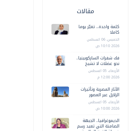
مقالات
كلمة واحدة... تغيّر يوما
كاملا
الخميس، 06 اغسطس
2026 10:10 ص
فك شفرات الساركوبينيا..
نحو عضلات لا تشيخ
الأربعاء، 05 اغسطس
2026 12:00 م
الآثار المصرية وتأثيرات
الزلازل عبر العصور
الأربعاء، 05 اغسطس
2026 10:00 ص
محافظات
محافظات
الديموغرافيا.. الجبهة
محافظ ال
الصامتة التي تعيد رسم
حافظ المنوفية يكرم أوائل الشهادة
فريد الث