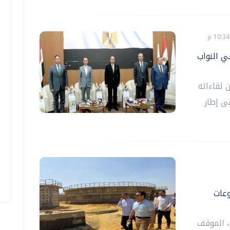
ي النواب
لقاءاته
ى إطار
وعات
، الموقف