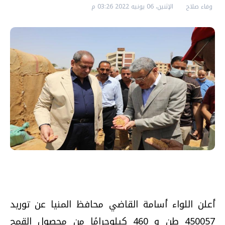
وفاء صلاح
الإثنين، 06 يونيه 2022 03:26 م
أعلن اللواء أسامة القاضي محافظ المنيا عن توريد
450057 طن و 460 كيلوجرامًا من محصول القمح