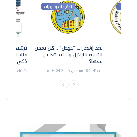
ت وحوارات
تحقيقات وحوارات
معي ..
بعد إشعارات "جوجل" .. هل يمكن
ترشيدا للمياه
التنبوء بالزلازل وكيف نتعامل
قناة السويس 
معها؟
ذكي بالطاقة
الثلاثاء، 04 اغسطس 2026 04:04 م
الثلاثاء، 14 يوليو 2026 06:11 م