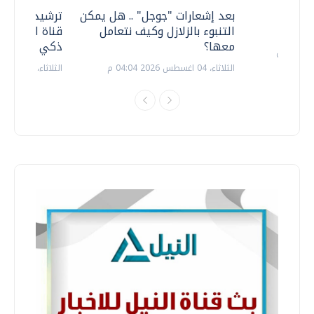
معي ..
بعد إشعارات "جوجل" .. هل يمكن
ترشيدا للمياه
التنبوء بالزلازل وكيف نتعامل
قناة السويس 
معها؟
ذكي بالطاقة
الثلاثاء، 04 اغسطس 2026 04:04 م
الثلاثاء، 14 يوليو 2026 06:11 م