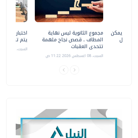
 .. هل يمكن
مجموع الثانوية ليس نهاية
اختبارات القد
ف نتعامل
المطاف .. قصص نجاح ملهمة
يتم تنظيمها 
تتحدى العقبات
السبت، 18 يوليو 2026 09:22 ص
السبت، 08 اغسطس 2026 11:22 ص