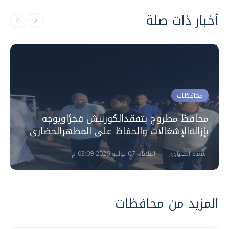
أخبار ذات صلة
محافظات
محافظ مطروح يتفقدالكورنيش فجرًاويوجه
بإزالةالإشغالات والحفاظ على المظهرالحضارى
سماء المنياوي
الثلاثاء، 07 يوليو 2026 03:09 م
المزيد من محافظات